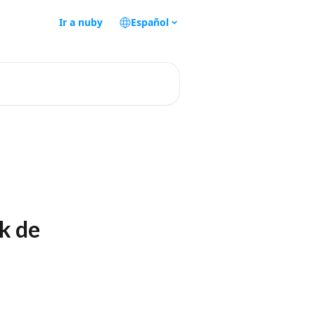
Ir a nuby
Español
k de