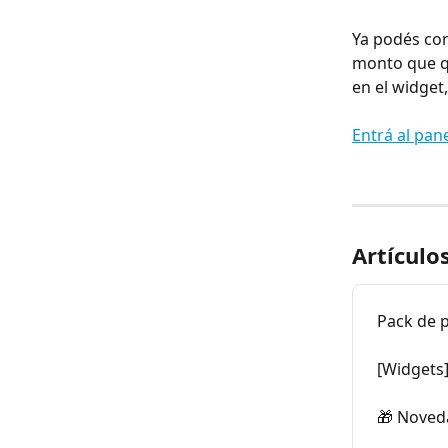
Ya podés con
monto que q
en el widget
Entrá al pan
Artículo
Pack de 
[Widgets
🎁 Noved