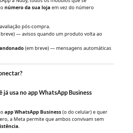
App à Nuby, todos os módulos que se 
o 
número da sua loja
 em vez do número 
 avaliação pós-compra.
 breve) — avisos quando um produto volta ao 
bandonado
 (em breve) — mensagens automáticas 
onectar?
já usa no app WhatsApp Business 
o 
app WhatsApp Business
 (o do celular) e quer 
ro, a Meta permite que ambos convivam sem 
istência
.