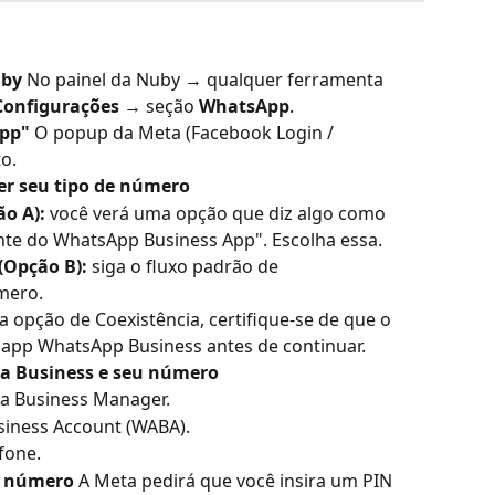
uby
 No painel da Nuby → qualquer ferramenta 
Configurações
 → seção 
WhatsApp
.
App"
 O popup da Meta (Facebook Login / 
o.
r seu tipo de número
ão A):
 você verá uma opção que diz algo como 
te do WhatsApp Business App". Escolha essa.
(Opção B):
 siga o fluxo padrão de 
mero.
 a opção de Coexistência, certifique-se de que o 
 app WhatsApp Business antes de continuar.
ta Business e seu número
ta Business Manager.
siness Account (WABA).
fone.
 o número
 A Meta pedirá que você insira um PIN 