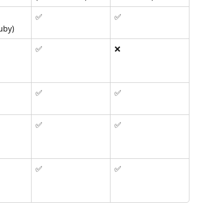
 
✅
✅
uby)
✅
❌
✅
✅
✅
✅
✅
✅