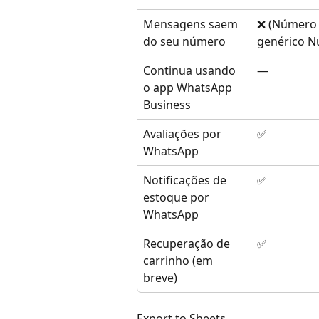
Mensagens saem 
❌ (Número
do seu número
genérico N
Continua usando 
—
o app WhatsApp 
Business
Avaliações por 
✅
WhatsApp
Notificações de 
✅
estoque por 
WhatsApp
Recuperação de 
✅
carrinho (em 
breve)
Export to Sheets